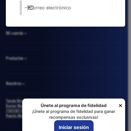
años de experiencia. ¡Somos especialistas!
Correo electrónico
Mi cuenta
Productos
Nosotros
Tienda Wyvern
Únete al programa de fidelidad
Doctor Manuel Barros Borgoño #110, Oficina 101
7500587 Santiago - Providencia
¡Únete al programa de fidelidad para ganar
Región Metropolitana - Chile
recompensas exclusivas!
Iniciar sesión