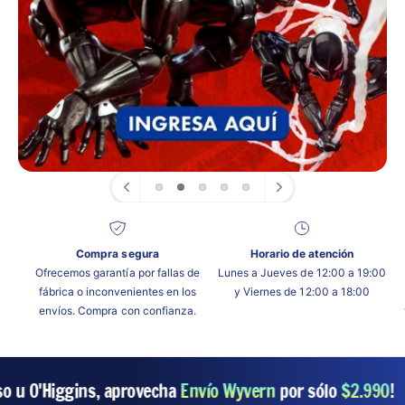
t
r
a
t
i
e
n
d
a
Compra segura
Horario de atención
Ofrecemos garantía por fallas de
Lunes a Jueves de 12:00 a 19:00
fábrica o inconvenientes en los
y Viernes de 12:00 a 18:00
envíos. Compra con confianza.
o u O'Higgins, aprovecha
Envío Wyvern
por sólo
$2.990
!