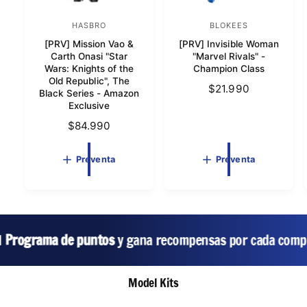
r
r
e
e
v
HASBRO
v
BLOKEES
P
P
e
e
[PRV] Mission Vao &
[PRV] Invisible Woman
r
r
n
n
Carth Onasi "Star
"Marvel Rivals" -
t
t
o
o
Wars: Knights of the
Champion Class
a
a
Old Republic", The
v
v
P
$21.990
Black Series - Amazon
e
e
r
Exclusive
e
e
e
P
$84.990
c
d
d
r
i
e
o
o
Preventa
Preventa
o
c
r
r
h
i
a
:
:
o
b
h
i
a
Programa de puntos
y gana recompensas por cada compra
t
b
u
i
a
t
Model Kits
l
u
a