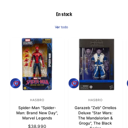
a
a
:
:
b
b
En stock
i
i
t
t
Ver todo
u
u
a
a
l
l
A
A
g
g
r
r
e
HASBRO
e
HASBRO
P
P
g
g
Spider-Man "Spider-
Garazeb "Zeb" Orrelios
r
r
a
a
Man: Brand New Day",
Deluxe "Star Wars:
r
r
o
o
Marvel Legends
The Mandalorian &
a
a
Grogu", The Black
v
v
l
P
$38.990
l