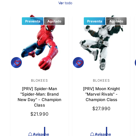
Ver todo
l
Preventa
Agotado
Preventa
Agotado
A
A
v
v
í
í
s
s
BLOKEES
BLOKEES
P
P
a
a
[PRV] Spider-Man
[PRV] Moon Knight
r
r
m
m
"Spider-Man: Brand
"Marvel Rivals" -
e
e
o
o
New Day" - Champion
Champion Class
Class
v
v
P
$27.990
P
$21.990
e
e
r
r
e
e
e
e
c
d
d
c
Avísame
Avísame
i