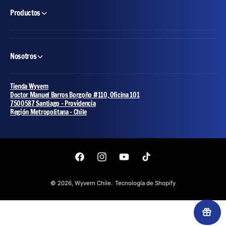
Productos
Nosotros
Tienda Wyvern
Doctor Manuel Barros Borgoño #110, Oficina 101
7500587 Santiago - Providencia
Región Metropolitana - Chile
F
I
Y
T
a
n
o
i
© 2026,
Wyvern Chile
.
Tecnología de Shopify
c
s
u
k
e
t
T
T
b
a
u
o